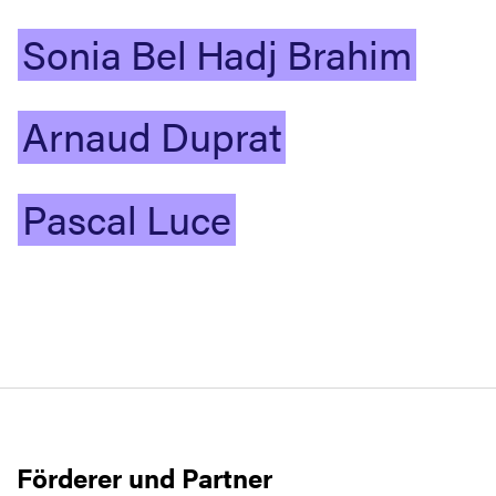
Sonia
Bel
Hadj
Brahim
Arnaud
Duprat
Pascal
Luce
Förderer und Partner