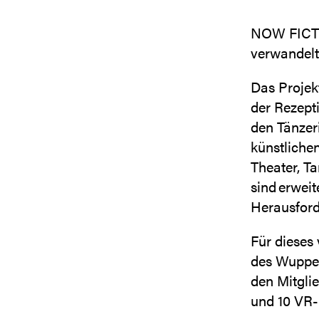
NOW FICTI
verwandelt 
Das Projekt
der Rezept
den Tänzeri
künstliche
Theater, T
sind erweit
Herausfor
Für dieses 
des Wupper
den Mitgli
und 10 VR-