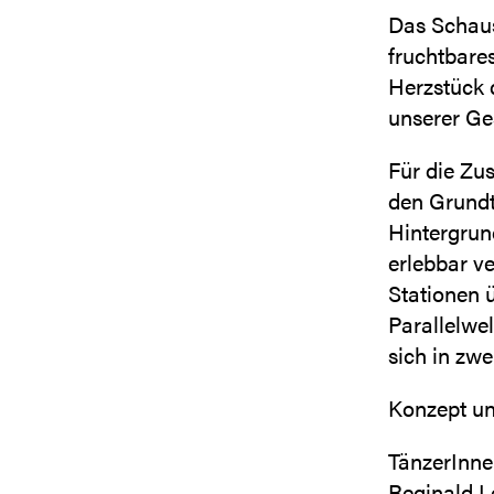
Das Schaus
fruchtbare
Herzstück d
unserer Ges
Für die Zu
den Grundt
Hintergrun
erlebbar ve
Stationen 
Parallelwe
sich in zwe
Konzept un
TänzerInne
Reginald L