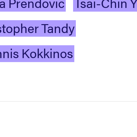
na
Prendovic
Tsai-Chin
Y
stopher
Tandy
nis
Kokkinos