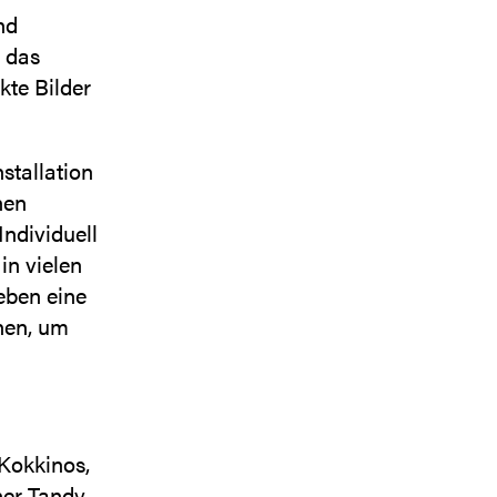
nd
 das
kte Bilder
stallation
hen
ndividuell
in vielen
eben eine
nen, um
Kokkinos,
er Tandy,