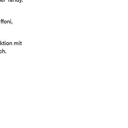
foni,
ktion mit
ch.