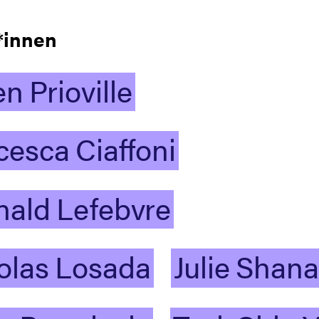
*innen
en
Prioville
cesca
Ciaffoni
nald
Lefebvre
olas
Losada
Julie
Shana