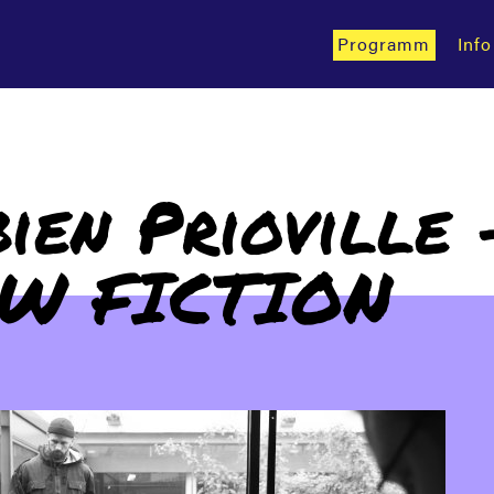
Programm
Info
ien Prioville 
W FICTION