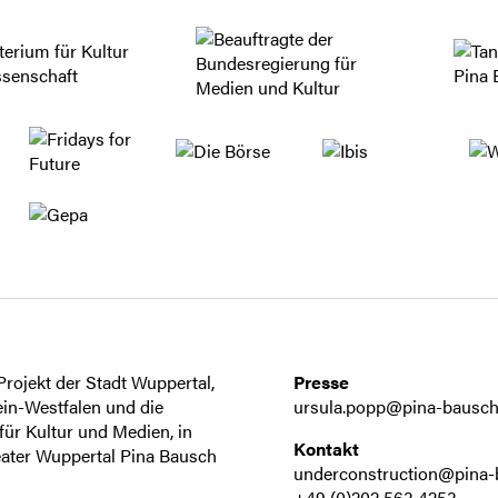
rojekt der Stadt Wuppertal,
Presse
in-Westfalen und die
ursula.popp@pina-bausch
ür Kultur und Medien, in
Kontakt
ater Wuppertal Pina Bausch
underconstruction@pina-
+49 (0)202 563 4253