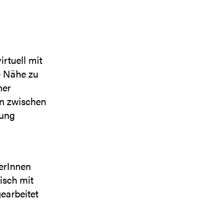
irtuell mit
e Nähe zu
ner
en zwischen
mung
zerInnen
isch mit
earbeitet