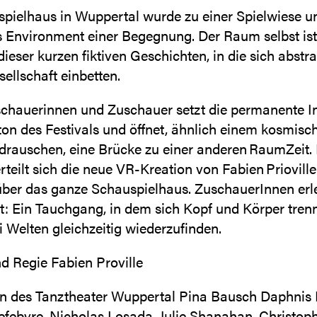
pielhaus in Wuppertal wurde zu einer Spielwiese u
s Environment einer Begegnung. Der Raum selbst ist
ieser kurzen fiktiven Geschichten, in die sich abstra
ellschaft einbetten.
schauerinnen und Zuschauer setzt die permanente In
on des Festivals und öffnet, ähnlich einem kosmisc
drauschen, eine Brücke zu einer anderen RaumZeit. I
rteilt sich die neue VR-Kreation von Fabien Prioville 
über das ganze Schauspielhaus. ZuschauerInnen erl
lt: Ein Tauchgang, in dem sich Kopf und Körper tren
i Welten gleichzeitig wiederzufinden.
d Regie Fabien Proville
n des Tanztheater Wuppertal Pina Bausch Daphnis 
efebvre, Nicholas Losada, Julie Shanahan, Christoph