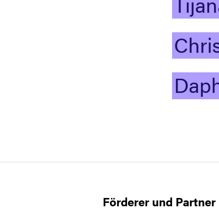
Tija
Chri
Daph
Förderer und Partner