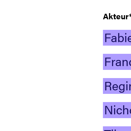
Akteur
Fabi
Fran
Regi
Nich