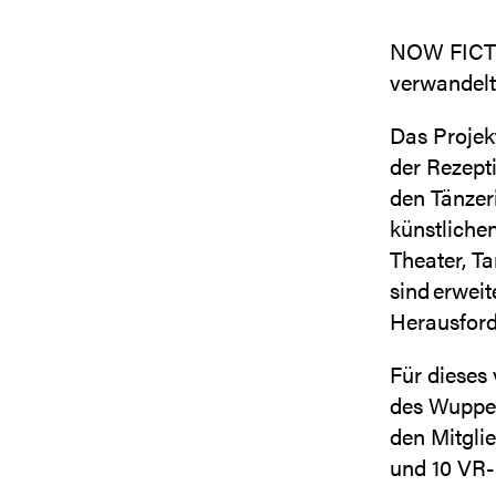
NOW FICTI
verwandelt 
Das Projekt
der Rezept
den Tänzeri
künstliche
Theater, T
sind erweit
Herausfor
Für dieses 
des Wupper
den Mitgli
und 10 VR-