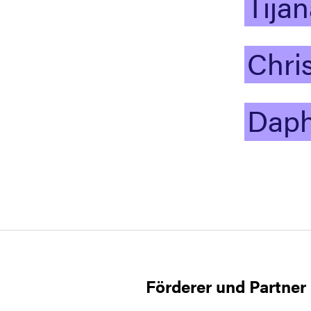
Tija
Chri
Daph
Förderer und Partner