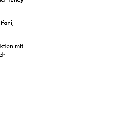
foni,
ktion mit
ch.