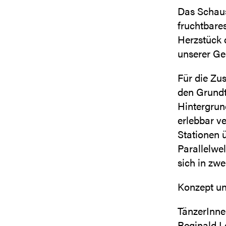
Das Schaus
fruchtbare
Herzstück d
unserer Ges
Für die Zu
den Grundt
Hintergrun
erlebbar ve
Stationen 
Parallelwe
sich in zwe
Konzept un
TänzerInne
Reginald L