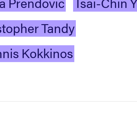
na
Prendovic
Tsai-Chin
Y
stopher
Tandy
nis
Kokkinos