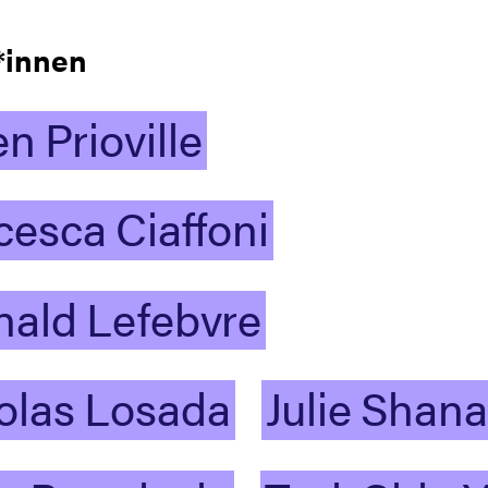
*innen
en
Prioville
cesca
Ciaffoni
nald
Lefebvre
olas
Losada
Julie
Shana