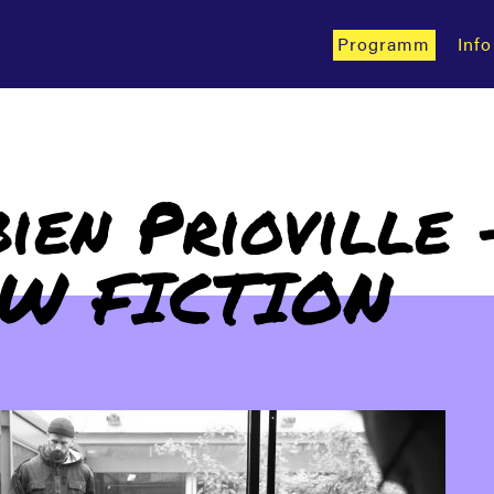
Programm
Info
ien Prioville 
W FICTION