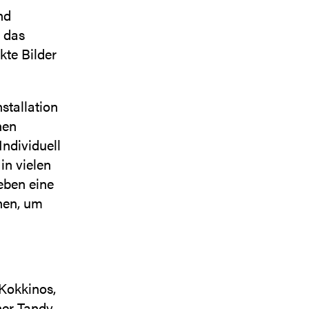
nd
 das
kte Bilder
stallation
hen
ndividuell
in vielen
eben eine
nen, um
Kokkinos,
er Tandy,