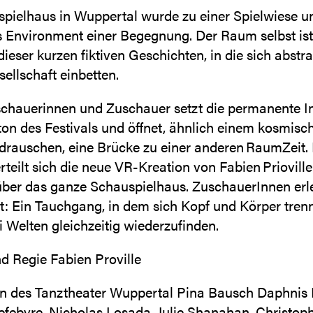
pielhaus in Wuppertal wurde zu einer Spielwiese u
s Environment einer Begegnung. Der Raum selbst ist
ieser kurzen fiktiven Geschichten, in die sich abstra
ellschaft einbetten.
schauerinnen und Zuschauer setzt die permanente In
on des Festivals und öffnet, ähnlich einem kosmisc
drauschen, eine Brücke zu einer anderen RaumZeit. I
rteilt sich die neue VR-Kreation von Fabien Prioville 
über das ganze Schauspielhaus. ZuschauerInnen erl
lt: Ein Tauchgang, in dem sich Kopf und Körper tren
i Welten gleichzeitig wiederzufinden.
d Regie Fabien Proville
n des Tanztheater Wuppertal Pina Bausch Daphnis 
efebvre, Nicholas Losada, Julie Shanahan, Christoph