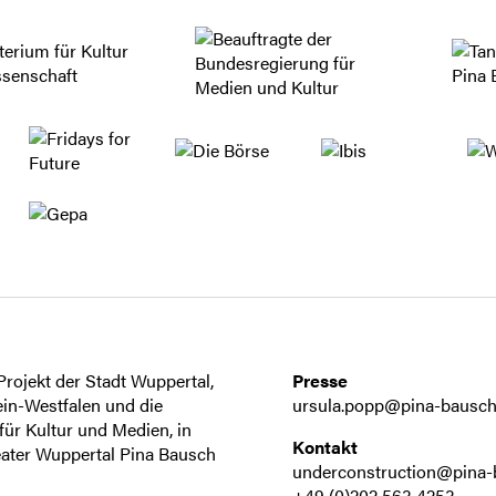
rojekt der Stadt Wuppertal,
Presse
in-Westfalen und die
ursula.popp@pina-bausch
ür Kultur und Medien, in
Kontakt
ater Wuppertal Pina Bausch
underconstruction@pina-
+49 (0)202 563 4253