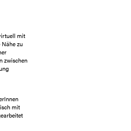
irtuell mit
e Nähe zu
ner
en zwischen
mung
zerInnen
isch mit
earbeitet