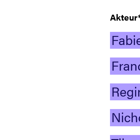
Akteur
Fabi
Fran
Regi
Nich