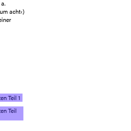
 a.
 um acht‹)
einer
n Teil 1
en Teil