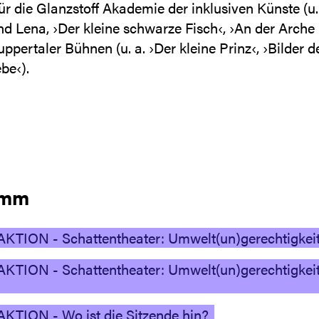
r die Glanzstoff Akademie der inklusiven Künste (u.
d Lena, ›Der kleine schwarze Fisch‹, ›An der Arche
ppertaler Bühnen (u. a. ›Der kleine Prinz‹, ›Bilder d
be‹).
amm
 AKTION - Schattentheater: Umwelt(un)gerechtigkeite
 AKTION - Schattentheater: Umwelt(un)gerechtigkeit
 AKTION - Wo ist die Sitzende hin?