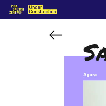
S
Agora