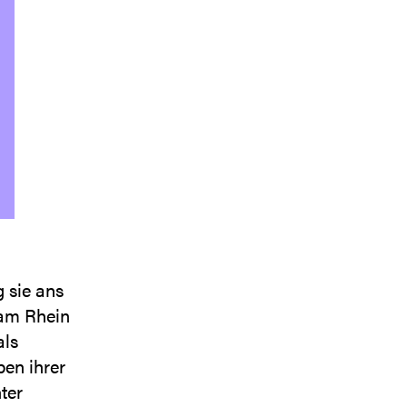
 sie ans
 am Rhein
als
en ihrer
nter