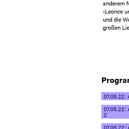
anderem fü
›Leonce un
und die Wu
großen Lie
Progr
07.05.22:
07.05.22:
2
07.05.22: