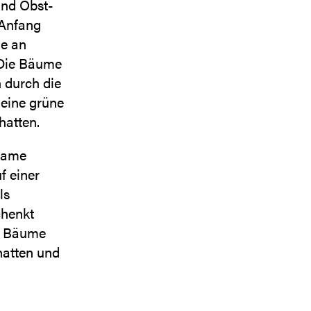
ind Obst-
 Anfang
ie an
 Die Bäume
 durch die
 eine grüne
hatten.
nsame
f einer
ls
chenkt
ie Bäume
hatten und