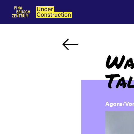
Wa
Ta
Agora/Vor