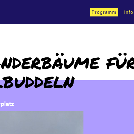
Programm
Info
nderbäume für
lbuddeln
platz