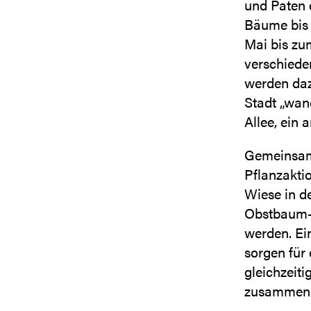
und Paten 
Bäume bis 
Mai bis zu
verschiede
werden daz
Stadt „wand
Allee, ein 
Gemeinsam 
Pflanzakti
Wiese in d
Obstbaum-
werden. Ei
sorgen für
gleichzeit
zusammenb