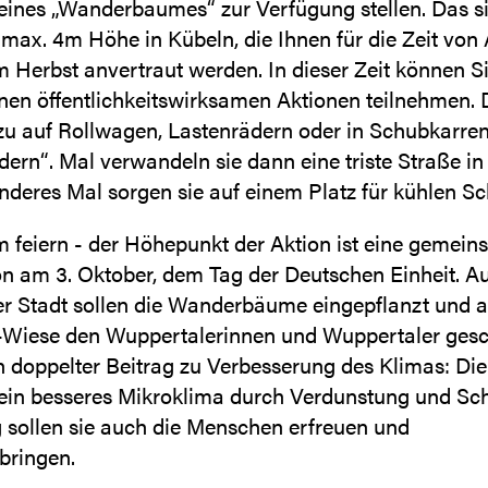
eines „Wanderbaumes“ zur Verfügung stellen. Das s
max. 4m Höhe in Kübeln, die Ihnen für die Zeit von
m Herbst anvertraut werden. In dieser Zeit können S
nen öffentlichkeitswirksamen Aktionen teilnehmen.
u auf Rollwagen, Lastenrädern oder in Schubkarren
ern“. Mal verwandeln sie dann eine triste Straße in
anderes Mal sorgen sie auf einem Platz für kühlen Sc
feiern - der Höhepunkt der Aktion ist eine gemei
on am 3. Oktober, dem Tag der Deutschen Einheit. Au
er Stadt sollen die Wanderbäume eingepflanzt und a
Wiese den Wuppertalerinnen und Wuppertaler ges
n doppelter Beitrag zu Verbesserung des Klimas: D
 ein besseres Mikroklima durch Verdunstung und Sc
ig sollen sie auch die Menschen erfreuen und
ringen.