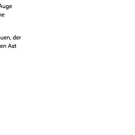
 Auge
ne
uen, der
nen Ast