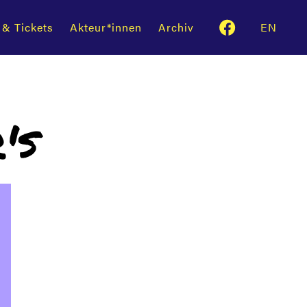
 & Tickets
Akteur*innen
Archiv
EN
's