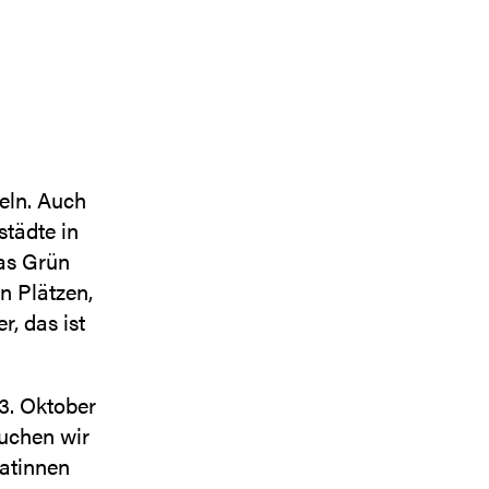
eln. Auch
tädte in
das Grün
n Plätzen,
, das ist
3. Oktober
uchen wir
Patinnen